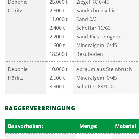
Deponie
25.000 t
Ziegel-RC 0/45
Göritz
2.600 t
Sandschutzschicht
11.000 t
Sand 0/2
2.400 t
Schotter 16/63
2.200 t
Sand-Kies-Tongem.
1.600 t
Mineralgem. 0/45
18.500 t
Rekuboden
Deponie
10.000 t
Abraum aus Steinbruch
Hörlitz
2.500 t
Mineralgem. 0/45
3.500 t
Schotter 63/120
BAGGERVERBRINGUNG
Bauvorhaben:
Menge:
Material: