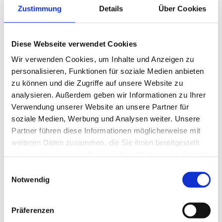
Zustimmung
Details
Über Cookies
BELIEFERUNG/LEISTUNG BAHNBAU
Bauvorhaben:
Menge:
Material:
Diese Webseite verwendet Cookies
Wir verwenden Cookies, um Inhalte und Anzeigen zu
GE Ringenwalde –
15.000 t
KG1
personalisieren, Funktionen für soziale Medien anbieten
Götschendorf
20.000 t
Sand-Kies-
zu können und die Zugriffe auf unsere Website zu
10.000 t
Gemisch 0/32
analysieren. Außerdem geben wir Informationen zu Ihrer
5.000 t
PSS Prod. vor Ort
Verwendung unserer Website an unsere Partner für
soziale Medien, Werbung und Analysen weiter. Unsere
1640 m
Annahme Boden
Partner führen diese Informationen möglicherweise mit
965 m
Kl. 3-5
weiteren Daten zusammen, die Sie ihnen bereitgestellt
680 m
rail-drain DN200
haben oder die sie im Rahmen Ihrer Nutzung der Dienste
480 m
rail-drain DN250
gesammelt haben.
Einwilligungsauswahl
50 Stck.
rail-drain DN315
Notwendig
rail-drain DN400
Strabu-control
Präferenzen
Schächte