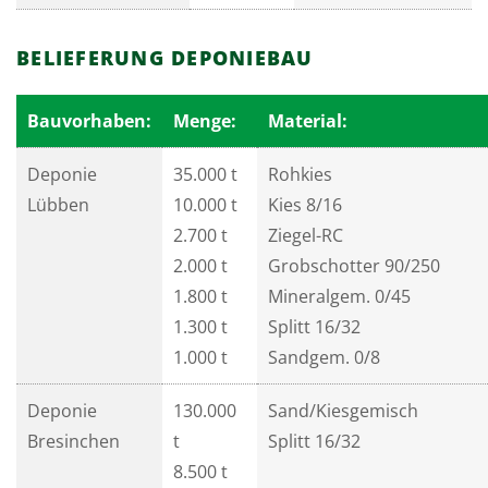
BELIEFERUNG DEPONIEBAU
Bauvorhaben:
Menge:
Material:
Deponie
35.000 t
Rohkies
Lübben
10.000 t
Kies 8/16
2.700 t
Ziegel-RC
2.000 t
Grobschotter 90/250
1.800 t
Mineralgem. 0/45
1.300 t
Splitt 16/32
1.000 t
Sandgem. 0/8
Deponie
130.000
Sand/Kiesgemisch
Bresinchen
t
Splitt 16/32
8.500 t