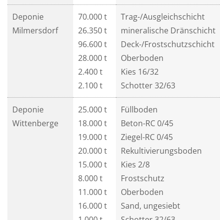
Deponie
70.000 t
Trag-/Ausgleichschicht
Milmersdorf
26.350 t
mineralische Dränschicht
96.600 t
Deck-/Frostschutzschicht
28.000 t
Oberboden
2.400 t
Kies 16/32
2.100 t
Schotter 32/63
Deponie
25.000 t
Füllboden
Wittenberge
18.000 t
Beton-RC 0/45
19.000 t
Ziegel-RC 0/45
20.000 t
Rekultivierungsboden
15.000 t
Kies 2/8
8.000 t
Frostschutz
11.000 t
Oberboden
16.000 t
Sand, ungesiebt
1.000 t
Schotter 32/63