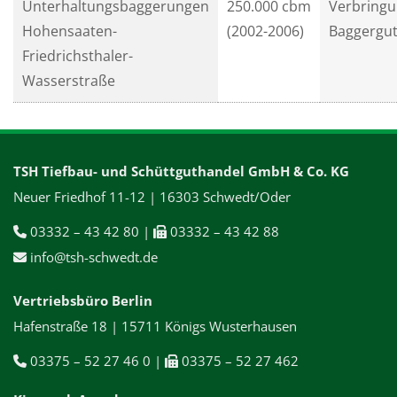
Unterhaltungsbaggerungen
250.000 cbm
Verbring
Hohensaaten-
(2002-2006)
Baggergu
Friedrichsthaler-
Wasserstraße
TSH Tiefbau- und Schüttguthandel GmbH & Co. KG
Neuer Friedhof 11-12 | 16303 Schwedt/Oder
03332 – 43 42 80 |
03332 – 43 42 88


info@tsh-schwedt.de

Vertriebsbüro Berlin
Hafenstraße 18 | 15711 Königs Wusterhausen
03375 – 52 27 46 0 |
03375 – 52 27 462

