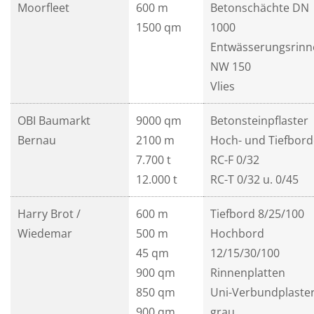
Moorfleet
600 m
Betonschächte DN
1500 qm
1000
Entwässerungsrinn
NW 150
Vlies
OBI Baumarkt
9000 qm
Betonsteinpflaster
Bernau
2100 m
Hoch- und Tiefbord
7.700 t
RC-F 0/32
12.000 t
RC-T 0/32 u. 0/45
Harry Brot /
600 m
Tiefbord 8/25/100
Wiedemar
500 m
Hochbord
45 qm
12/15/30/100
900 qm
Rinnenplatten
850 qm
Uni-Verbundplaster
900 qm
grau