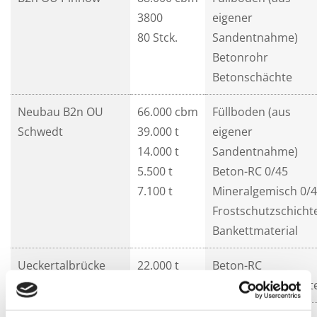
3800
eigener
80 Stck.
Sandentnahme)
Betonrohr
Betonschächte
Neubau B2n OU
66.000 cbm
Füllboden (aus
Schwedt
39.000 t
eigener
14.000 t
Sandentnahme)
5.500 t
Beton-RC 0/45
7.100 t
Mineralgemisch 0/
Frostschutzschicht
Bankettmaterial
Ueckertalbrücke
22.000 t
Beton-RC
A20
33.000 t
Frostschutzschicht