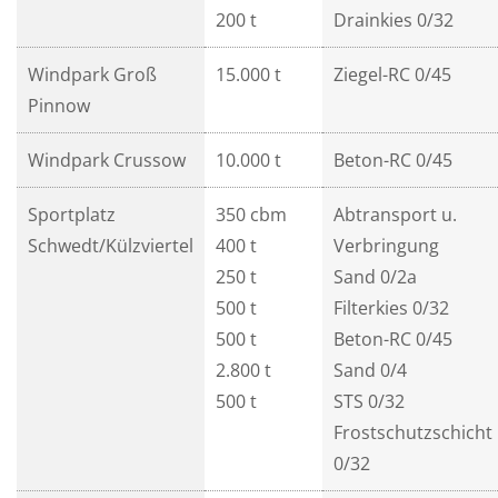
200 t
Drainkies 0/32
Windpark Groß
15.000 t
Ziegel-RC 0/45
Pinnow
Windpark Crussow
10.000 t
Beton-RC 0/45
Sportplatz
350 cbm
Abtransport u.
Schwedt/Külzviertel
400 t
Verbringung
250 t
Sand 0/2a
500 t
Filterkies 0/32
500 t
Beton-RC 0/45
2.800 t
Sand 0/4
500 t
STS 0/32
Frostschutzschicht
0/32