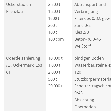
Uckerstadion
2.500 t
Abtransport und
Prenzlau
1.200 t
Verbringung
1600 t
Filterkies 0/32, gew.
200 t
Sand 0/2
100 t
Kies 2/8
100 cbm
Beton-RC 0/45
Weißtorf
Oderdeisanierung
10.000 t
bindigen Boden
/LK Uckermark, Los
1.000 t
Wasserbausteine 4
61
2.000 t
120
500 t
Stützkörpermateria
20.000 t
Schottertragschich
0/45
Absiebung
Oberboden