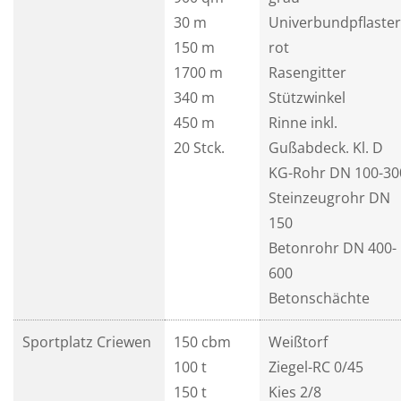
30 m
Univerbundpflaster
150 m
rot
1700 m
Rasengitter
340 m
Stützwinkel
450 m
Rinne inkl.
20 Stck.
Gußabdeck. Kl. D
KG-Rohr DN 100-30
Steinzeugrohr DN
150
Betonrohr DN 400-
600
Betonschächte
Sportplatz Criewen
150 cbm
Weißtorf
100 t
Ziegel-RC 0/45
150 t
Kies 2/8