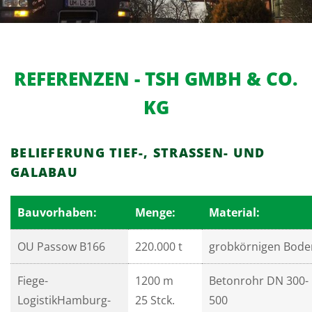
REFERENZEN - TSH GMBH & CO.
KG
BELIEFERUNG TIEF-, STRASSEN- UND G
ALABAU
Bauvorhaben:
Menge:
Material:
OU Passow B166
220.000 t
grobkörnigen Bode
Fiege-
1200 m
Betonrohr DN 300-
LogistikHamburg-
25 Stck.
500