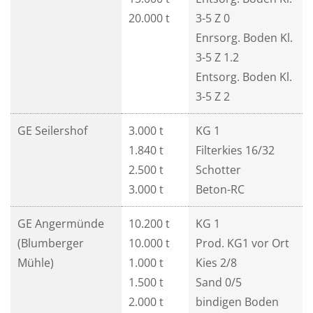
20.000 t
3-5 Z 0
Enrsorg. Boden Kl.
3-5 Z 1.2
Entsorg. Boden Kl.
3-5 Z 2
GE Seilershof
3.000 t
KG 1
1.840 t
Filterkies 16/32
2.500 t
Schotter
3.000 t
Beton-RC
GE Angermünde
10.200 t
KG 1
(Blumberger
10.000 t
Prod. KG1 vor Ort
Mühle)
1.000 t
Kies 2/8
1.500 t
Sand 0/5
2.000 t
bindigen Boden