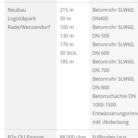
Neubau
215 m
Betonrohr SLW60,
Logistikpark
30 m
DN400
Rade/Wenzendorf
100 m
Betonrohr SLW60,
130 m
DN 500
170 m
Betonrohr SLW60,
30 Stck.
DN 600
185 m
Betonrohr SLW60,
DN 700
Betonrohr SLW60,
DN 800
Betonschächte DN
1000-1500
Entwässerungsrinn
inkl. Abdeckung
B2n OU Pinnow
88.000 cbm
Füllboden (aus