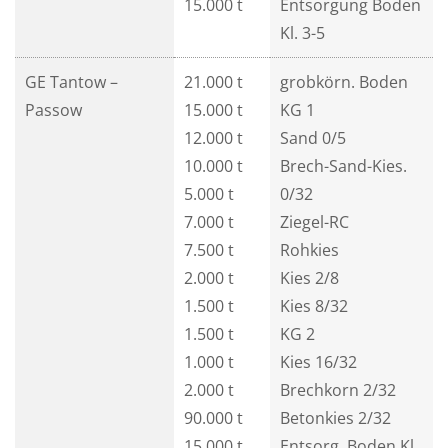
15.000 t
Entsorgung Boden
Kl. 3-5
GE Tantow –
21.000 t
grobkörn. Boden
Passow
15.000 t
KG 1
12.000 t
Sand 0/5
10.000 t
Brech-Sand-Kies.
5.000 t
0/32
7.000 t
Ziegel-RC
7.500 t
Rohkies
2.000 t
Kies 2/8
1.500 t
Kies 8/32
1.500 t
KG 2
1.000 t
Kies 16/32
2.000 t
Brechkorn 2/32
90.000 t
Betonkies 2/32
15.000 t
Entsorg. Boden Kl.