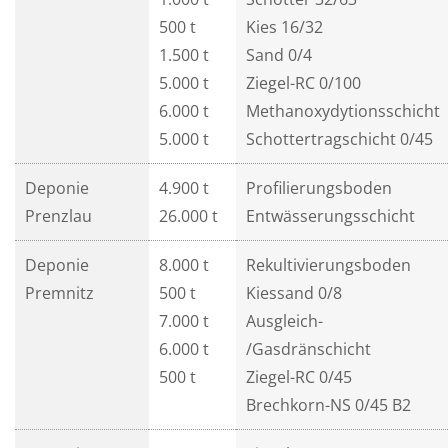
500 t
Kies 16/32
1.500 t
Sand 0/4
5.000 t
Ziegel-RC 0/100
6.000 t
Methanoxydytionsschicht
5.000 t
Schottertragschicht 0/45
Deponie
4.900 t
Profilierungsboden
Prenzlau
26.000 t
Entwässerungsschicht
Deponie
8.000 t
Rekultivierungsboden
Premnitz
500 t
Kiessand 0/8
7.000 t
Ausgleich-
6.000 t
/Gasdränschicht
500 t
Ziegel-RC 0/45
Brechkorn-NS 0/45 B2